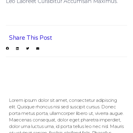
Leo Laoreet Curabitur Accumsan Maximus.
Share This Post
Lorem ipsum dolor sit amet, consectetur adipiscing
elit. Quisque rhoncus nisi sed suscipit cursus. Donec
porta metus porta, ullamcorper libero ut, viverra augue.
Maecenas consequat, dolor eget pharetra imperdiet,
dolor urna luctus urna, id porta tellus leo nec nisl. Mauris
et volutpat sapien, facilisis eleifend felis. Phasellus