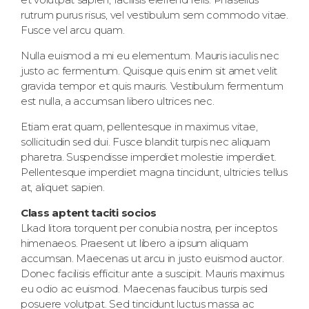
rutrum purus risus, vel vestibulum sem commodo vitae.
Fusce vel arcu quam.
Nulla euismod a mi eu elementum. Mauris iaculis nec
justo ac fermentum. Quisque quis enim sit amet velit
gravida tempor et quis mauris. Vestibulum fermentum
est nulla, a accumsan libero ultrices nec.
Etiam erat quam, pellentesque in maximus vitae,
sollicitudin sed dui. Fusce blandit turpis nec aliquam
pharetra. Suspendisse imperdiet molestie imperdiet.
Pellentesque imperdiet magna tincidunt, ultricies tellus
at, aliquet sapien.
Class aptent taciti socios
Lkad litora torquent per conubia nostra, per inceptos
himenaeos. Praesent ut libero a ipsum aliquam
accumsan. Maecenas ut arcu in justo euismod auctor.
Donec facilisis efficitur ante a suscipit. Mauris maximus
eu odio ac euismod. Maecenas faucibus turpis sed
posuere volutpat. Sed tincidunt luctus massa ac