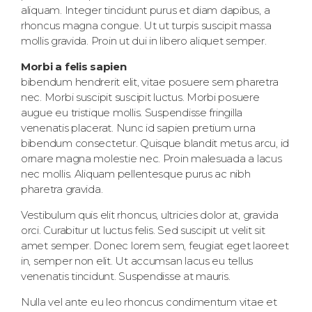
aliquam. Integer tincidunt purus et diam dapibus, a
rhoncus magna congue. Ut ut turpis suscipit massa
mollis gravida. Proin ut dui in libero aliquet semper.
Morbi a felis sapien
bibendum hendrerit elit, vitae posuere sem pharetra
nec. Morbi suscipit suscipit luctus. Morbi posuere
augue eu tristique mollis. Suspendisse fringilla
venenatis placerat. Nunc id sapien pretium urna
bibendum consectetur. Quisque blandit metus arcu, id
ornare magna molestie nec. Proin malesuada a lacus
nec mollis. Aliquam pellentesque purus ac nibh
pharetra gravida.
Vestibulum quis elit rhoncus, ultricies dolor at, gravida
orci. Curabitur ut luctus felis. Sed suscipit ut velit sit
amet semper. Donec lorem sem, feugiat eget laoreet
in, semper non elit. Ut accumsan lacus eu tellus
venenatis tincidunt. Suspendisse at mauris.
Nulla vel ante eu leo rhoncus condimentum vitae et