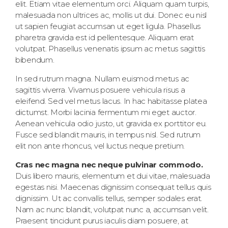
elit. Etiam vitae elementum orci. Aliquam quam turpis,
malesuada non ultrices ac, mollis ut dui. Donec eu nisl
ut sapien feugiat accumsan ut eget ligula. Phasellus
pharetra gravida est id pellentesque. Aliquam erat
volutpat. Phasellus venenatis ipsum ac metus sagittis
bibendum.
In sed rutrum magna. Nullam euismod metus ac
sagittis viverra. Vivamus posuere vehicula risus a
eleifend. Sed vel metus lacus. In hac habitasse platea
dictumst. Morbi lacinia fermentum mi eget auctor.
Aenean vehicula odio justo, ut gravida ex porttitor eu.
Fusce sed blandit mauris, in tempus nisl. Sed rutrum
elit non ante rhoncus, vel luctus neque pretium.
Cras nec magna nec neque pulvinar commodo.
Duis libero mauris, elementum et dui vitae, malesuada
egestas nisi. Maecenas dignissim consequat tellus quis
dignissim. Ut ac convallis tellus, semper sodales erat.
Nam ac nunc blandit, volutpat nunc a, accumsan velit.
Praesent tincidunt purus iaculis diam posuere, at