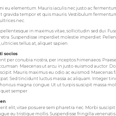
mi eu elementum. Mauris iaculis nec justo ac fermentu
it gravida tempor et quis mauris. Vestibulum fermentum 
ltrices nec.
pellentesque in maximus vitae, sollicitudin sed dui. Fus
etra. Suspendisse imperdiet molestie imperdiet. Pelle
ltricies tellus at, aliquet sapien.
ti socios
ent per conubia nostra, per inceptos himenaeos. Praese
cumsan. Maecenas ut arcu in justo euismod auctor. Done
suscipit. Mauris maximus eu odio ac euismod. Maecenas f
pat. Sed tincidunt luctus massa ac aliquam. Integer tin
honcus magna congue. Ut ut turpis suscipit massa molli
liquet semper.
ien
t elit, vitae posuere sem pharetra nec. Morbi suscipit s
ue eu tristique mollis. Suspendisse fringilla venenatis