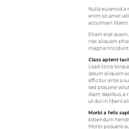
Nulla euismod a 
enim sit amet vel
accumsan libero u
Etiam erat quam, 
nec aliquam phar
magna tincidunt, u
Class aptent taci
Lkad litora torqu
ipsum aliquam ac
efficitur ante a 
sed posuere volut
diam dapibus, a r
ut dui in libero a
Morbi a felis sap
bibendum hendreri
Morbi posuere aug