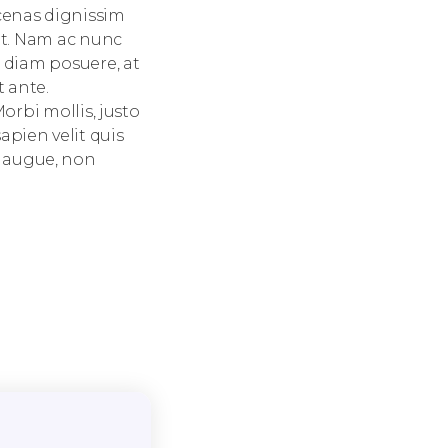
ecenas dignissim
rat. Nam ac nunc
s diam posuere, at
 ante.
Morbi mollis, justo
apien velit quis
m augue, non