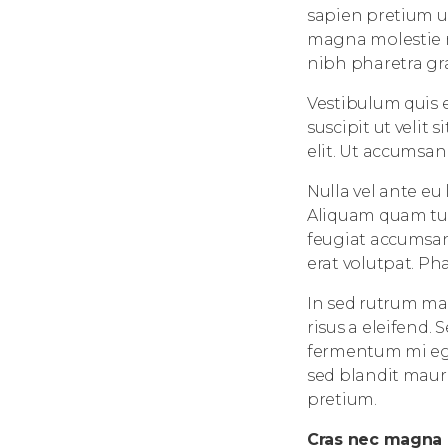
sapien pretium u
magna molestie n
nibh pharetra gra
Vestibulum quis el
suscipit ut velit
elit. Ut accumsan
Nulla vel ante eu
Aliquam quam turp
feugiat accumsan 
erat volutpat. Ph
In sed rutrum ma
risus a eleifend. 
fermentum mi eget
sed blandit mauri
pretium.
Cras nec magna