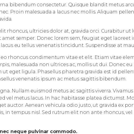
rna bibendum consectetur. Quisque blandit metus arcu
ec. Proin malesuada a lacus nec mollis. Aliquam pelle
vida.
it rhoncus, ultricies dolor at, gravida orci. Curabitur ut l
 sit amet semper. Donec lorem sem, feugiat eget laoreet
 lacus eu tellus venenatis tincidunt. Suspendisse at maur
 leo rhoncus condimentum vitae et elit. Etiam vitae ele
is, malesuada non ultrices ac, mollis ut dui. Donec eu 
ut eget ligula. Phasellus pharetra gravida est id pelle
asellus venenatis ipsum ac metus sagittis bibendum.
gna. Nullam euismod metus ac sagittis viverra. Vivamus
Sed vel metus lacus. In hac habitasse platea dictumst. Mo
 auctor. Aenean vehicula odio justo, ut gravida ex port
s, in tempus nisl. Sed rutrum elit non ante rhoncus, vel
 nec neque pulvinar commodo.