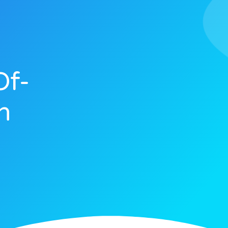
Of-
n