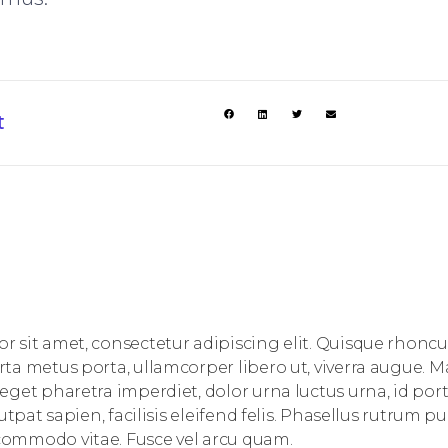
t
 sit amet, consectetur adipiscing elit. Quisque rhoncus
ta metus porta, ullamcorper libero ut, viverra augue. 
eget pharetra imperdiet, dolor urna luctus urna, id port
lutpat sapien, facilisis eleifend felis. Phasellus rutrum pur
ommodo vitae. Fusce vel arcu quam.