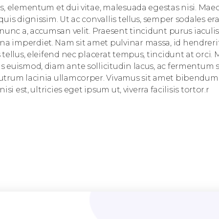
is, elementum et dui vitae, malesuada egestas nisi. Ma
quis dignissim. Ut ac convallis tellus, semper sodales e
 nunc a, accumsan velit. Praesent tincidunt purus iaculi
 imperdiet. Nam sit amet pulvinar massa, id hendrerit
tellus, eleifend nec placerat tempus, tincidunt at orci. 
 euismod, diam ante sollicitudin lacus, ac fermentum s
utrum lacinia ullamcorper. Vivamus sit amet bibendu
isi est, ultricies eget ipsum ut, viverra facilisis tortor.r