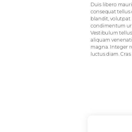
Duis libero maur
consequat tellus 
blandit, volutpat
condimentum urna
Vestibulum tellus 
aliquam venenatis
magna. Integer r
luctus diam. Cras n