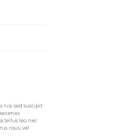
 nisi sed suscipit
Maecenas
a tellus leo nec
us risus, vel