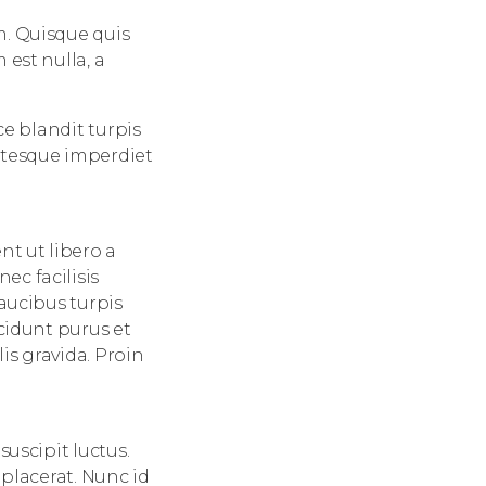
m. Quisque quis
est nulla, a
ce blandit turpis
ntesque imperdiet
nt ut libero a
c facilisis
aucibus turpis
cidunt purus et
s gravida. Proin
uscipit luctus.
 placerat. Nunc id