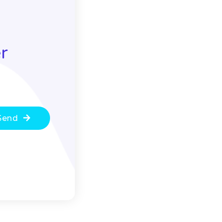
r
Send