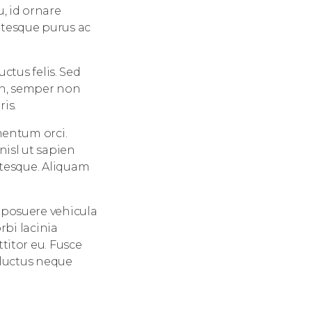
, id ornare
ntesque purus ac
uctus felis. Sed
 in, semper non
is.
mentum orci.
nisl ut sapien
ntesque. Aliquam
 posuere vehicula
rbi lacinia
titor eu. Fusce
 luctus neque