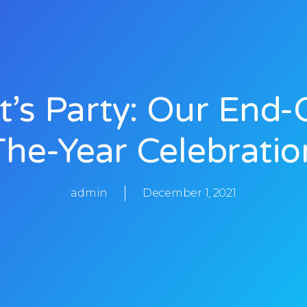
t’s Party: Our End-
The-Year Celebratio
admin
December 1, 2021